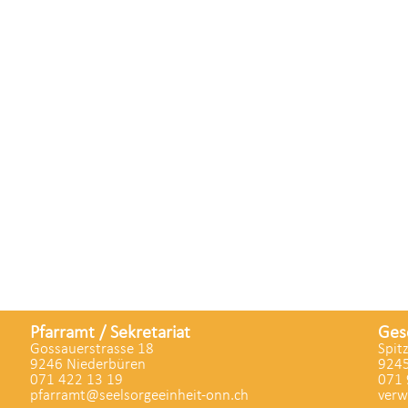
Pfarramt / Sekretariat
Ges
Gossauerstrasse 18
Spit
9246 Niederbüren
9245
071 422 13 19
071 
pfarramt@seelsorgeeinheit-onn.ch
verw