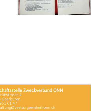
chäftsstelle Zweckverband ONN
zrütistrasse 4
 Oberbüren
951 61 47
altung@seelsorgeeinheit-onn.ch