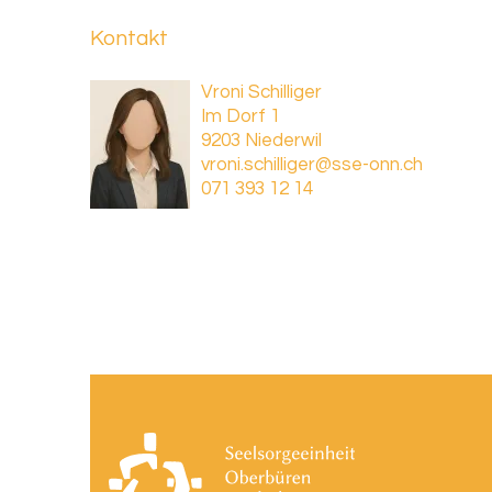
Kontakt
Vroni Schilliger
Im Dorf 1
9203 Niederwil
vroni.schilliger@sse-onn.ch
071 393 12 14