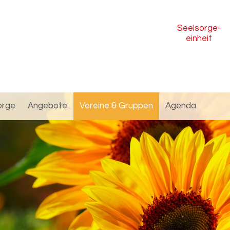
Seelsorge
-
einheit
orge
Angebote
Vereine & Gruppen
Agenda