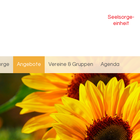
Seelsorge
-
einheit
orge
Angebote
Vereine & Gruppen
Agenda