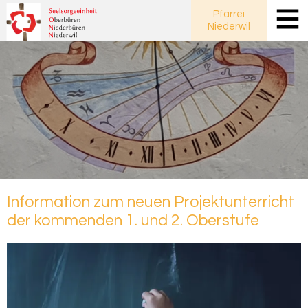
Pfarrei
Niederwil
In­for­ma­ti­on zum neuen Pro­jekt­un­ter­richt
der kom­men­den 1. und 2. Ober­stu­fe