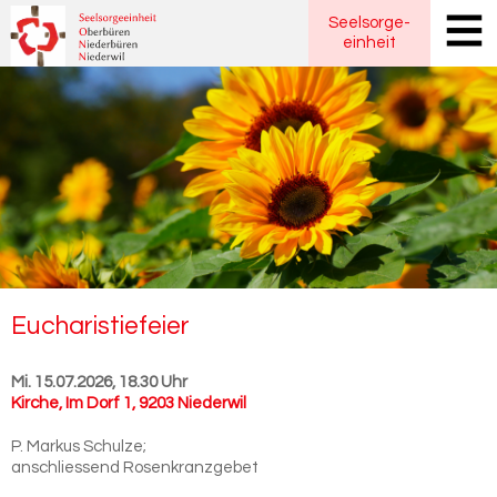
Seelsorge
-
einheit
Eu­cha­ris­tie­fei­er
Mi. 15.07.2026, 18.30 Uhr
Kirche
,
Im Dorf 1, 9203 Niederwil
P. Markus Schulze;
anschliessend Rosenkranzgebet