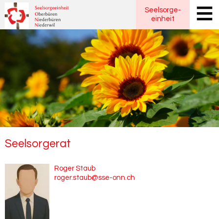
Seelsorge
-
einheit
Seel­sor­ge­rat
Roger Staub
roger.staub@sse-onn.ch