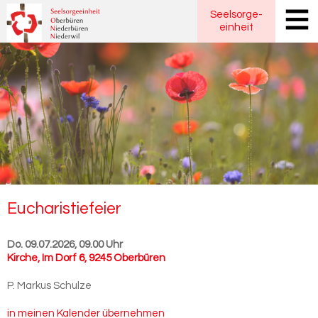
Seelsorge
-
einheit
Eu­cha­ris­tie­fei­er
Do. 09.07.2026, 09.00 Uhr
Kirche
,
Im Dorf 6, 9245 Oberbüren
P. Markus Schulze
in meinen Kalender übernehmen