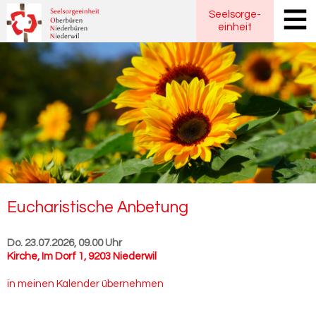
Seelsorge
-
einheit
Eu­cha­ris­ti­sche An­be­tung
Do. 23.07.2026, 09.00 Uhr
Kirche
,
Im Dorf 1, 9203 Niederwil
in meinen Kalender übernehmen