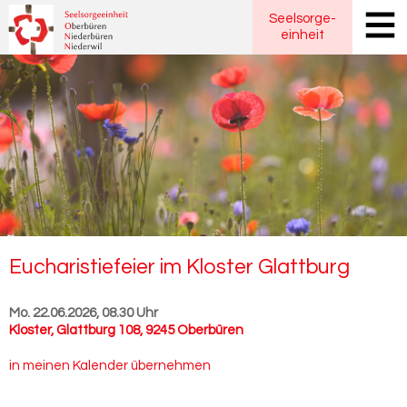
Seelsorge
-
einheit
Eu­cha­ris­tie­fei­er im Klos­ter Glatt­burg
Mo. 22.06.2026, 08.30 Uhr
Kloster
,
Glattburg 108, 9245 Oberbüren
in meinen Kalender übernehmen