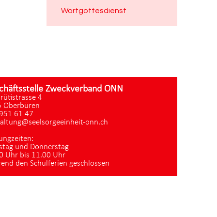
Wortgottesdienst
chäftsstelle Zweckverband ONN
zrütistrasse 4
 Oberbüren
951 61 47
altung@seelsorgeeinheit-onn.ch
ungzeiten:
stag und Donnerstag
0 Uhr bis 11.00 Uhr
end den Schulferien geschlossen
Datenschutz
|
aktualisiert mit kirchenweb.ch