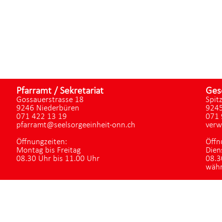
Pfarramt / Sekretariat
Ges
Gossauerstrasse 18
Spit
9246 Niederbüren
9245
071 422 13 19
071 
pfarramt@seelsorgeeinheit-onn.ch
verw
Öffnungzeiten:
Öffn
Montag bis Freitag
Dien
08.30 Uhr bis 11.00 Uhr
08.3
währ