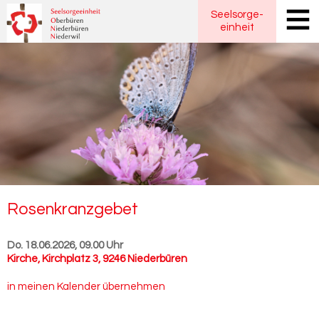
Seelsorge
-
einheit
Ro­sen­kranz­ge­bet
Do. 18.06.2026, 09.00 Uhr
Kirche
,
Kirchplatz 3, 9246 Niederbüren
in meinen Kalender übernehmen