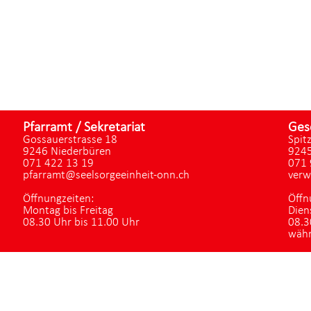
Pfarramt / Sekretariat
Ges
Gossauerstrasse 18
Spit
9246 Niederbüren
9245
071 422 13 19
071 
pfarramt@seelsorgeeinheit-onn.ch
verw
Öffnungzeiten:
Öffn
Montag bis Freitag
Dien
08.30 Uhr bis 11.00 Uhr
08.3
währ