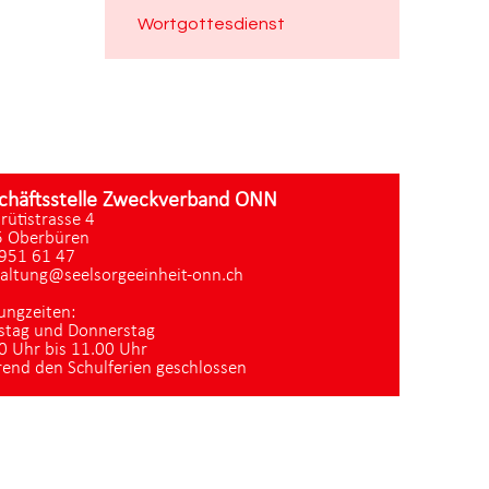
Wortgottesdienst
chäftsstelle Zweckverband ONN
zrütistrasse 4
 Oberbüren
951 61 47
altung@seelsorgeeinheit-onn.ch
ungzeiten:
stag und Donnerstag
0 Uhr bis 11.00 Uhr
end den Schulferien geschlossen
Datenschutz
|
aktualisiert mit kirchenweb.ch