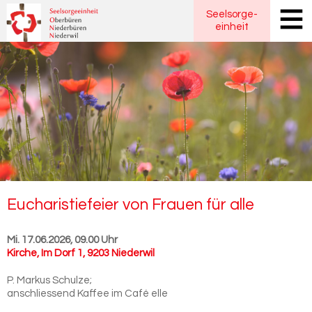
Seelsorge
-
einheit
Eu­cha­ris­tie­fei­er von Frau­en für alle
Mi. 17.06.2026, 09.00 Uhr
Kirche
,
Im Dorf 1, 9203 Niederwil
P. Markus Schulze;
anschliessend Kaffee im Café elle