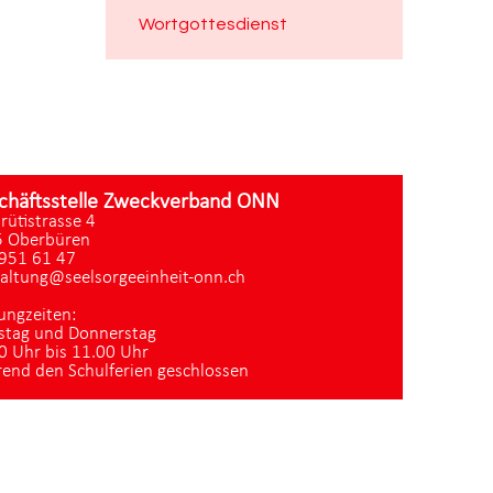
Wortgottesdienst
chäftsstelle Zweckverband ONN
zrütistrasse 4
 Oberbüren
951 61 47
altung@seelsorgeeinheit-onn.ch
ungzeiten:
stag und Donnerstag
0 Uhr bis 11.00 Uhr
end den Schulferien geschlossen
Datenschutz
|
aktualisiert mit kirchenweb.ch