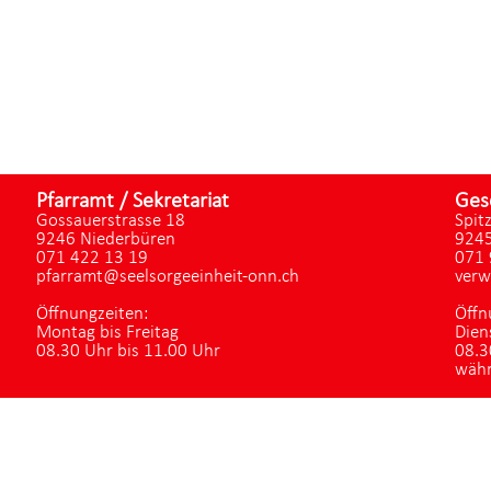
Pfarramt / Sekretariat
Ges
Gossauerstrasse 18
Spit
9246 Niederbüren
9245
071 422 13 19
071 
pfarramt@seelsorgeeinheit-onn.ch
verw
Öffnungzeiten:
Öffn
Montag bis Freitag
Dien
08.30 Uhr bis 11.00 Uhr
08.3
währ