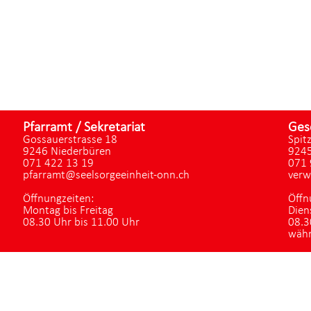
Pfarramt / Sekretariat
Ges
Gossauerstrasse 18
Spit
9246 Niederbüren
9245
071 422 13 19
071 
pfarramt@seelsorgeeinheit-onn.ch
verw
Öffnungzeiten:
Öffn
Montag bis Freitag
Dien
08.30 Uhr bis 11.00 Uhr
08.3
währ