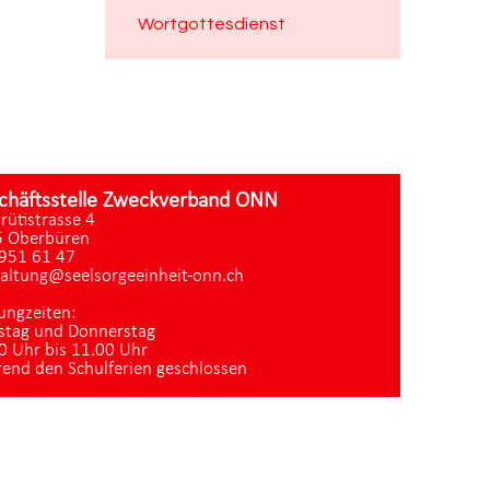
Wortgottesdienst
chäftsstelle Zweckverband ONN
zrütistrasse 4
 Oberbüren
951 61 47
altung@seelsorgeeinheit-onn.ch
ungzeiten:
stag und Donnerstag
0 Uhr bis 11.00 Uhr
end den Schulferien geschlossen
Datenschutz
|
aktualisiert mit kirchenweb.ch