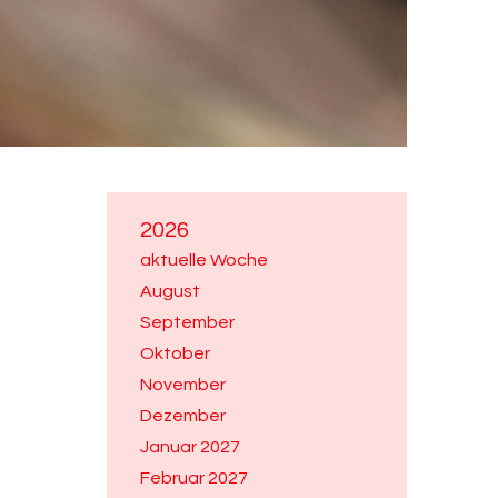
2026
aktuelle Woche
August
September
Oktober
November
Dezember
Januar 2027
Februar 2027