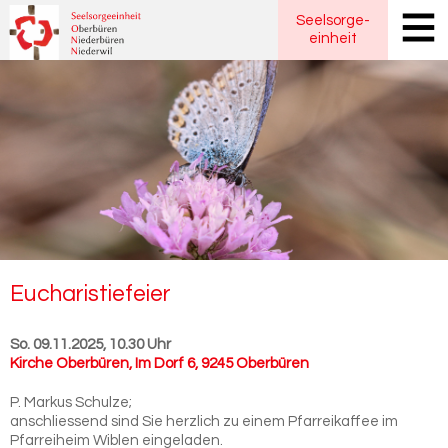
Seelsorge
-
einheit
Eu­cha­ris­tie­fei­er
So. 09.11.2025, 10.30 Uhr
Kirche Oberbüren
,
Im Dorf 6, 9245 Oberbüren
P. Markus Schulze;
anschliessend sind Sie herzlich zu einem Pfarreikaffee im
Pfarreiheim Wiblen eingeladen.