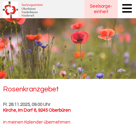
Seelsorge
-
einheit
Ro­sen­kranz­ge­bet
Fr. 28.11.2025, 09.00 Uhr
Kirche
,
Im Dorf 6, 9245 Oberbüren
in meinen Kalender übernehmen