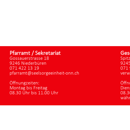
Pfarramt / Sekretariat
Ges
Gossauerstrasse 18
Spit
9246 Niederbüren
9245
071 422 13 19
071 
pfarramt@seelsorgeeinheit-onn.ch
verw
Öffnungzeiten:
Öffn
Montag bis Freitag
Dien
08.30 Uhr bis 11.00 Uhr
08.3
währ