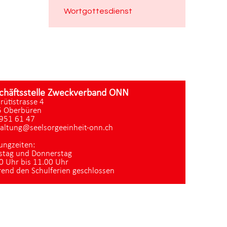
Wortgottesdienst
chäftsstelle Zweckverband ONN
zrütistrasse 4
 Oberbüren
951 61 47
altung@seelsorgeeinheit-onn.ch
ungzeiten:
stag und Donnerstag
0 Uhr bis 11.00 Uhr
end den Schulferien geschlossen
Datenschutz
|
aktualisiert mit kirchenweb.ch