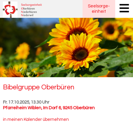
Seelsorge
-
einheit
Bi­bel­grup­pe Ober­bü­ren
Fr. 17.10.2025, 13.30 Uhr
Pfarreiheim Wiblen
,
Im Dorf 6, 9245 Oberbüren
in meinen Kalender übernehmen