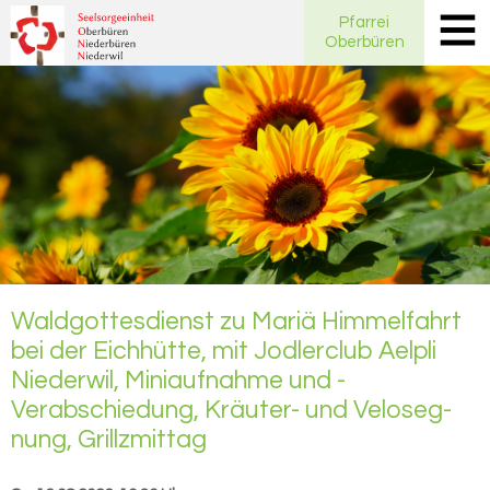
Pfarrei
Oberbüren
Wald­got­tes­dienst zu Mariä Him­mel­fahrt
bei der Eich­hüt­te, mit Jod­ler­club Ael­pli
Nie­der­wil, Mi­ni­auf­nah­me und -​
Verabschiedung, Kräuter-​ und Ve­lo­seg­
nung, Grillz­mit­tag