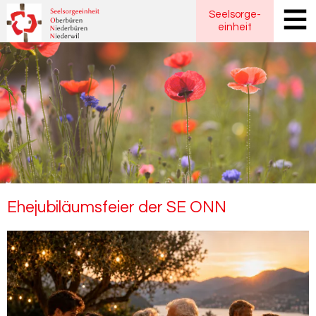
Seelsorge
-
einheit
Ehe­ju­bi­lä­ums­fei­er der SE ONN