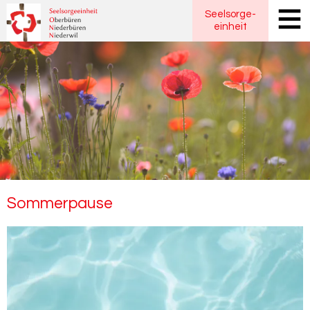
Seelsorge
-
einheit
Som­mer­pau­se