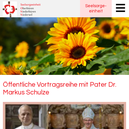
Seelsorge
-
einheit
Öf­fent­li­che Vor­trags­rei­he mit Pater Dr.
Mar­kus Schul­ze