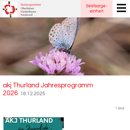
Seelsorge
-
einheit
akj Thur­land Jah­res­pro­gramm
2026
16.12.2025
1 Bild