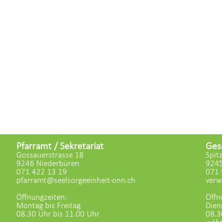
Pfarramt / Sekretariat
Ges
Gossauerstrasse 18
Spit
9246 Niederbüren
9245
071 422 13 19
071 
pfarramt@seelsorgeeinheit-onn.ch
verw
Öffnungzeiten:
Öffn
Montag bis Freitag
Dien
08.30 Uhr bis 11.00 Uhr
08.3