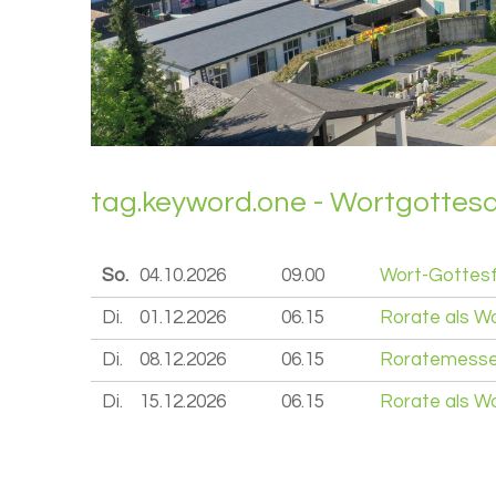
tag.key­word.one - Wort­got­tes­
So.
04.10.
2026
09.00
Wort-Gottesf
Di.
01.12.
2026
06.15
Rorate als W
Di.
08.12.
2026
06.15
Roratemesse
Di.
15.12.
2026
06.15
Rorate als W