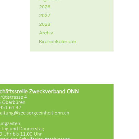
2026
2027
2028
Archiv
Kirchenkalender
chäftsstelle Zweckverband ONN
zrütistrasse 4
 Oberbüren
951 61 47
altung@seelsorgeeinheit-onn.ch
ungzeiten:
stag und Donnerstag
0 Uhr bis 11.00 Uhr