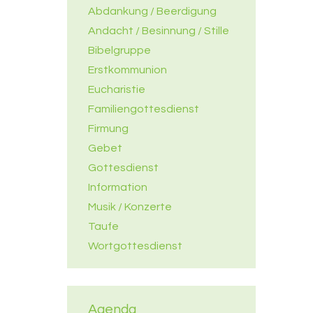
Abdankung / Beerdigung
Andacht / Besinnung / Stille
Bibelgruppe
Erstkommunion
Eucharistie
Familiengottesdienst
Firmung
Gebet
Gottesdienst
Information
Musik / Konzerte
Taufe
Wortgottesdienst
Agenda