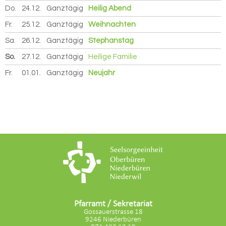
Do.
24.12.
2026
Ganztägig
Heilig Abend
Fr.
25.12.
2026
Ganztägig
Weihnachten
Sa.
26.12.
2026
Ganztägig
Stephanstag
So.
27.12.
2026
Ganztägig
Heilige Familie
Fr.
01.01.
2027
Ganztägig
Neujahr
Pfarramt / Sekretariat
Gossauerstrasse 18
9246 Niederbüren