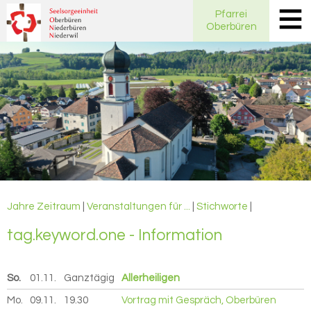
Pfarrei
Oberbüren
Jahre
Zeitraum
|
Veranstaltungen für ...
|
Stichworte
|
tag.key­word.one - In­for­ma­ti­on
So.
01.11.
2026
Ganztägig
Allerheiligen
Mo.
09.11.
2026
19.30
Vortrag mit Gespräch, Oberbüren