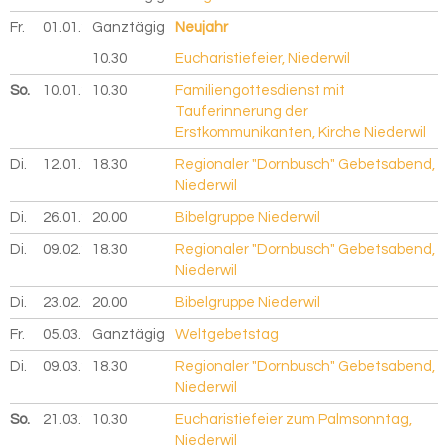
Fr.
01.01.
2027
Ganztägig
Neujahr
10.30
Eucharistiefeier, Niederwil
So.
10.01.
2027
10.30
Familiengottesdienst mit
Tauferinnerung der
Erstkommunikanten, Kirche Niederwil
Di.
12.01.
2027
18.30
Regionaler "Dornbusch" Gebetsabend,
Niederwil
Di.
26.01.
2027
20.00
Bibelgruppe Niederwil
Di.
09.02.
2027
18.30
Regionaler "Dornbusch" Gebetsabend,
Niederwil
Di.
23.02.
2027
20.00
Bibelgruppe Niederwil
Fr.
05.03.
2027
Ganztägig
Weltgebetstag
Di.
09.03.
2027
18.30
Regionaler "Dornbusch" Gebetsabend,
Niederwil
So.
21.03.
2027
10.30
Eucharistiefeier zum Palmsonntag,
Niederwil