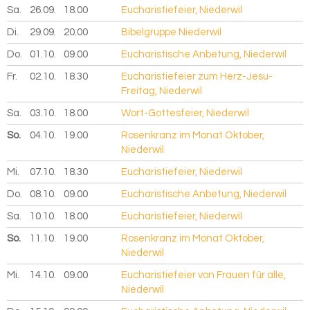
Sa.
26.09.
2026
18.00
Eucharistiefeier, Niederwil
Di.
29.09.
2026
20.00
Bibelgruppe Niederwil
Do.
01.10.
2026
09.00
Eucharistische Anbetung, Niederwil
Fr.
02.10.
2026
18.30
Eucharistiefeier zum Herz-Jesu-
Freitag, Niederwil
Sa.
03.10.
2026
18.00
Wort-Gottesfeier, Niederwil
So.
04.10.
2026
19.00
Rosenkranz im Monat Oktober,
Niederwil
Mi.
07.10.
2026
18.30
Eucharistiefeier, Niederwil
Do.
08.10.
2026
09.00
Eucharistische Anbetung, Niederwil
Sa.
10.10.
2026
18.00
Eucharistiefeier, Niederwil
So.
11.10.
2026
19.00
Rosenkranz im Monat Oktober,
Niederwil
Mi.
14.10.
2026
09.00
Eucharistiefeier von Frauen für alle,
Niederwil