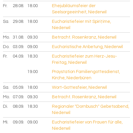
Fr.
28.08.
2026
18.00
Ehejubiläumsfeier der
Seelsorgeeinheit, Niederwil
Sa.
29.08.
2026
18.00
Eucharistiefeier mit Spiri†ime,
Niederwil
Mo.
31.08.
2026
09.30
Betracht. Rosenkranz, Niederwil
Do.
03.09.
2026
09.00
Eucharistische Anbetung, Niederwil
Fr.
04.09.
2026
18.30
Eucharistiefeier zum Herz-Jesu-
Freitag, Niederwil
19.00
Praystation Familiengottesdienst,
Kirche, Niederbüren
Sa.
05.09.
2026
18.00
Wort-Gottesfeier, Niederwil
Mo.
07.09.
2026
09.30
Betracht. Rosenkranz, Niederwil
Di.
08.09.
2026
18.30
Regionaler "Dornbusch" Gebetsabend,
Niederwil
Mi.
09.09.
2026
09.00
Eucharistiefeier von Frauen für alle,
Niederwil