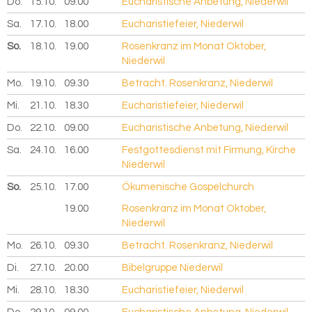
Do.
15.10.
2026
09.00
Eucharistische Anbetung, Niederwil
Sa.
17.10.
2026
18.00
Eucharistiefeier, Niederwil
So.
18.10.
2026
19.00
Rosenkranz im Monat Oktober,
Niederwil
Mo.
19.10.
2026
09.30
Betracht. Rosenkranz, Niederwil
Mi.
21.10.
2026
18.30
Eucharistiefeier, Niederwil
Do.
22.10.
2026
09.00
Eucharistische Anbetung, Niederwil
Sa.
24.10.
2026
16.00
Festgottesdienst mit Firmung, Kirche
Niederwil
So.
25.10.
2026
17.00
Ökumenische Gospelchurch
19.00
Rosenkranz im Monat Oktober,
Niederwil
Mo.
26.10.
2026
09.30
Betracht. Rosenkranz, Niederwil
Di.
27.10.
2026
20.00
Bibelgruppe Niederwil
Mi.
28.10.
2026
18.30
Eucharistiefeier, Niederwil