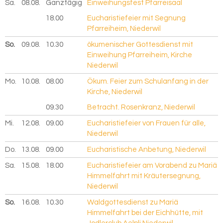
Sa.
08.08.
2026
Ganztägig
Einweihungsfest Pfarreisaal
18.00
Eucharistiefeier mit Segnung
Pfarreiheim, Niederwil
So.
09.08.
2026
10.30
ökumenischer Gottesdienst mit
Einweihung Pfarreiheim, Kirche
Niederwil
Mo.
10.08.
2026
08.00
Ökum. Feier zum Schulanfang in der
Kirche, Niederwil
09.30
Betracht. Rosenkranz, Niederwil
Mi.
12.08.
2026
09.00
Eucharistiefeier von Frauen für alle,
Niederwil
Do.
13.08.
2026
09.00
Eucharistische Anbetung, Niederwil
Sa.
15.08.
2026
18.00
Eucharistiefeier am Vorabend zu Mariä
Himmelfahrt mit Kräutersegnung,
Niederwil
So.
16.08.
2026
10.30
Waldgottesdienst zu Mariä
Himmelfahrt bei der Eichhütte, mit