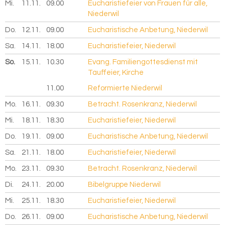
Mi.
11.11.
2026
09.00
Eucharistiefeier von Frauen für alle,
Niederwil
Do.
12.11.
2026
09.00
Eucharistische Anbetung, Niederwil
Sa.
14.11.
2026
18.00
Eucharistiefeier, Niederwil
So.
15.11.
2026
10.30
Evang. Familiengottesdienst mit
Tauffeier, Kirche
11.00
Reformierte Niederwil
Mo.
16.11.
2026
09.30
Betracht. Rosenkranz, Niederwil
Mi.
18.11.
2026
18.30
Eucharistiefeier, Niederwil
Do.
19.11.
2026
09.00
Eucharistische Anbetung, Niederwil
Sa.
21.11.
2026
18.00
Eucharistiefeier, Niederwil
Mo.
23.11.
2026
09.30
Betracht. Rosenkranz, Niederwil
Di.
24.11.
2026
20.00
Bibelgruppe Niederwil
Mi.
25.11.
2026
18.30
Eucharistiefeier, Niederwil
Do.
26.11.
2026
09.00
Eucharistische Anbetung, Niederwil