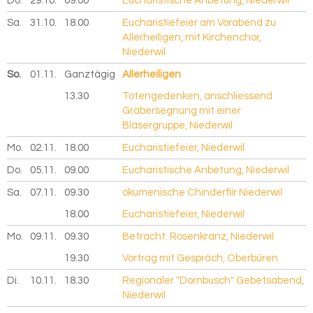
Do.
29.10.
2026
09.00
Eucharistische Anbetung, Niederwil
Sa.
31.10.
2026
18.00
Eucharistiefeier am Vorabend zu
Allerheiligen, mit Kirchenchor,
Niederwil
So.
01.11.
2026
Ganztägig
Allerheiligen
13.30
Totengedenken, anschliessend
Gräbersegnung mit einer
Bläsergruppe, Niederwil
Mo.
02.11.
2026
18.00
Eucharistiefeier, Niederwil
Do.
05.11.
2026
09.00
Eucharistische Anbetung, Niederwil
Sa.
07.11.
2026
09.30
ökumenische Chinderfiir Niederwil
18.00
Eucharistiefeier, Niederwil
Mo.
09.11.
2026
09.30
Betracht. Rosenkranz, Niederwil
19.30
Vortrag mit Gespräch, Oberbüren
Di.
10.11.
2026
18.30
Regionaler "Dornbusch" Gebetsabend,
Niederwil