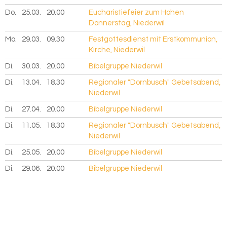
Do.
25.03.
2027
20.00
Eucharistiefeier zum Hohen
Donnerstag, Niederwil
Mo.
29.03.
2027
09.30
Festgottesdienst mit Erstkommunion,
Kirche, Niederwil
Di.
30.03.
2027
20.00
Bibelgruppe Niederwil
Di.
13.04.
2027
18.30
Regionaler "Dornbusch" Gebetsabend,
Niederwil
Di.
27.04.
2027
20.00
Bibelgruppe Niederwil
Di.
11.05.
2027
18.30
Regionaler "Dornbusch" Gebetsabend,
Niederwil
Di.
25.05.
2027
20.00
Bibelgruppe Niederwil
Di.
29.06.
2027
20.00
Bibelgruppe Niederwil