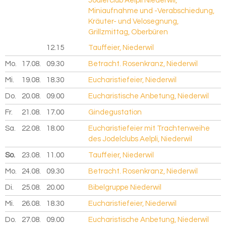
Jodlerclub Aelpli Niederwil,
Miniaufnahme und -Verabschiedung,
Kräuter- und Velosegnung,
Grillzmittag, Oberbüren
12.15
Tauffeier, Niederwil
Mo.
17.08.
2026
09.30
Betracht. Rosenkranz, Niederwil
Mi.
19.08.
2026
18.30
Eucharistiefeier, Niederwil
Do.
20.08.
2026
09.00
Eucharistische Anbetung, Niederwil
Fr.
21.08.
2026
17.00
Gindegustation
Sa.
22.08.
2026
18.00
Eucharistiefeier mit Trachtenweihe
des Jodelclubs Aelpli, Niederwil
So.
23.08.
2026
11.00
Tauffeier, Niederwil
Mo.
24.08.
2026
09.30
Betracht. Rosenkranz, Niederwil
Di.
25.08.
2026
20.00
Bibelgruppe Niederwil
Mi.
26.08.
2026
18.30
Eucharistiefeier, Niederwil
Do.
27.08.
2026
09.00
Eucharistische Anbetung, Niederwil