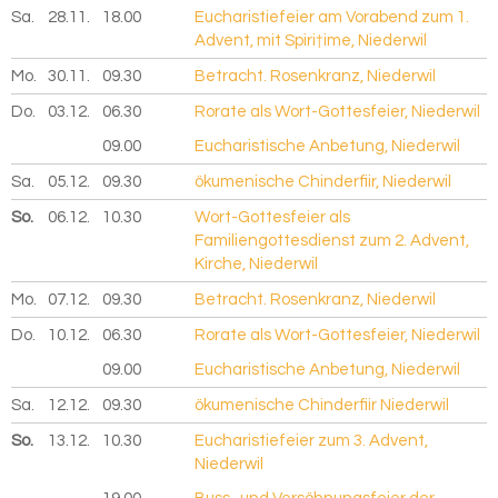
Sa.
28.11.
2026
18.00
Eucharistiefeier am Vorabend zum 1.
Advent, mit Spiri†ime, Niederwil
Mo.
30.11.
2026
09.30
Betracht. Rosenkranz, Niederwil
Do.
03.12.
2026
06.30
Rorate als Wort-Gottesfeier, Niederwil
09.00
Eucharistische Anbetung, Niederwil
Sa.
05.12.
2026
09.30
ökumenische Chinderfiir, Niederwil
So.
06.12.
2026
10.30
Wort-Gottesfeier als
Familiengottesdienst zum 2. Advent,
Kirche, Niederwil
Mo.
07.12.
2026
09.30
Betracht. Rosenkranz, Niederwil
Do.
10.12.
2026
06.30
Rorate als Wort-Gottesfeier, Niederwil
09.00
Eucharistische Anbetung, Niederwil
Sa.
12.12.
2026
09.30
ökumenische Chinderfiir Niederwil
So.
13.12.
2026
10.30
Eucharistiefeier zum 3. Advent,
Niederwil