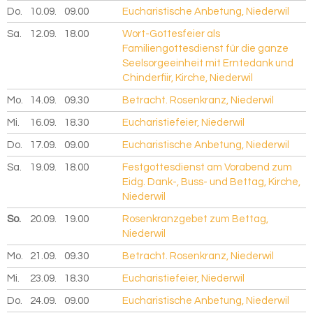
Do.
10.09.
2026
09.00
Eucharistische Anbetung, Niederwil
Sa.
12.09.
2026
18.00
Wort-Gottesfeier als
Familiengottesdienst für die ganze
Seelsorgeeinheit mit Erntedank und
Chinderfiir, Kirche, Niederwil
Mo.
14.09.
2026
09.30
Betracht. Rosenkranz, Niederwil
Mi.
16.09.
2026
18.30
Eucharistiefeier, Niederwil
Do.
17.09.
2026
09.00
Eucharistische Anbetung, Niederwil
Sa.
19.09.
2026
18.00
Festgottesdienst am Vorabend zum
Eidg. Dank-, Buss- und Bettag, Kirche,
Niederwil
So.
20.09.
2026
19.00
Rosenkranzgebet zum Bettag,
Niederwil
Mo.
21.09.
2026
09.30
Betracht. Rosenkranz, Niederwil
Mi.
23.09.
2026
18.30
Eucharistiefeier, Niederwil
Do.
24.09.
2026
09.00
Eucharistische Anbetung, Niederwil