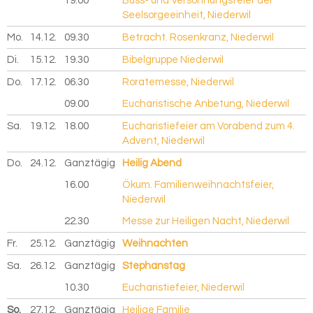
19.00
Buss- und Versöhnungsfeier der
Seelsorgeeinheit, Niederwil
Mo.
14.12.
2026
09.30
Betracht. Rosenkranz, Niederwil
Di.
15.12.
2026
19.30
Bibelgruppe Niederwil
Do.
17.12.
2026
06.30
Roratemesse, Niederwil
09.00
Eucharistische Anbetung, Niederwil
Sa.
19.12.
2026
18.00
Eucharistiefeier am Vorabend zum 4.
Advent, Niederwil
Do.
24.12.
2026
Ganztägig
Heilig Abend
16.00
Ökum. Familienweihnachtsfeier,
Niederwil
22.30
Messe zur Heiligen Nacht, Niederwil
Fr.
25.12.
2026
Ganztägig
Weihnachten
Sa.
26.12.
2026
Ganztägig
Stephanstag
10.30
Eucharistiefeier, Niederwil
So.
27.12.
2026
Ganztägig
Heilige Familie