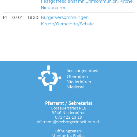
Festgottesdienst mit Erstkommunion, Kirche,
Niederbüren
Mi.
07.04.
2027
19.30
Bürgerversammlungen
Kirche/Gemeinde/Schule
Pfarramt / Sekretariat
Gossauerstrasse 18
9246 Niederbüren
071 422 13 19
pfarramt@seelsorgeeinheit-onn.ch
Öffnungzeiten:
Montag bis Freitag