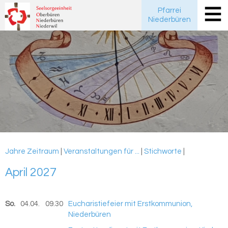
Pfarrei
Niederbüren
Jahre
Zeitraum
|
Veranstaltungen für ...
|
Stichworte
|
April 2027
So.
04.04.
2027
09.30
Eucharistiefeier mit Erstkommunion,
Niederbüren