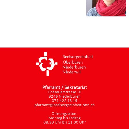
Pfarramt / Sekretariat
Gossauerstrasse 18
9246 Niederbüren
071 422 13 19
pfarramt@seelsorgeeinheit-onn.ch
Öffnungzeiten:
Montag bis Freitag
08.30 Uhr bis 11.00 Uhr