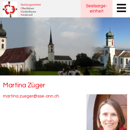
Seelsorge
-
einheit
Mar­ti­na
Züger
martina.zueger@sse-onn.ch