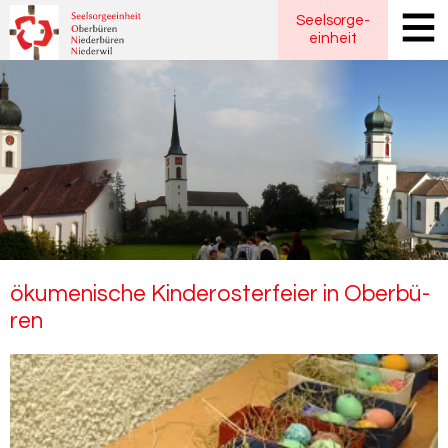
Seelsorge
-
einheit
öku­me­ni­sche Kinde­ros­ter­fei­er in Ober­bü­
ren