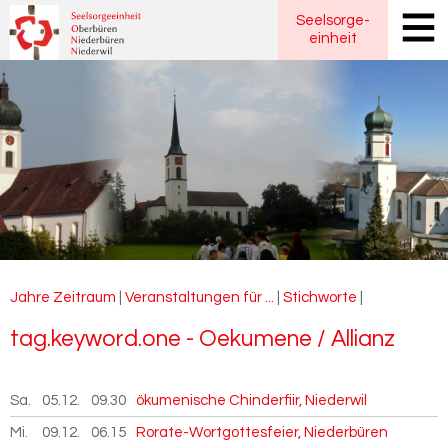
Seelsorge
-
einheit
Jahre
Zeitraum
|
Veranstaltungen für ...
|
Stichworte
|
tag.key­word.one - Oe­ku­me­ne / Al­li­anz
Sa.
05.12.
2026
09.30
ökumenische Chinderfiir, Niederwil
Mi.
09.12.
2026
06.15
Rorate-Wortgottesfeier, Niederbüren