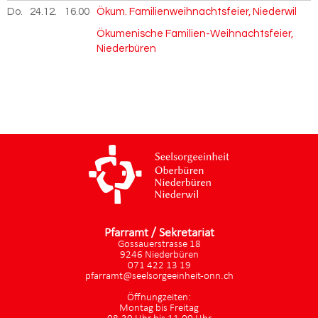
Do.
24.12.
2026
16.00
Ökum. Familienweihnachtsfeier, Niederwil
Ökumenische Familien-Weihnachtsfeier,
Niederbüren
Pfarramt / Sekretariat
Gossauerstrasse 18
9246 Niederbüren
071 422 13 19
pfarramt@seelsorgeeinheit-onn.ch
Öffnungzeiten:
Montag bis Freitag