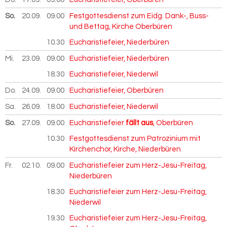
So.
20.09.
2026
09.00
Festgottesdienst zum Eidg. Dank-, Buss-
und Bettag, Kirche Oberbüren
10.30
Eucharistiefeier, Niederbüren
Mi.
23.09.
2026
09.00
Eucharistiefeier, Niederbüren
18.30
Eucharistiefeier, Niederwil
Do.
24.09.
2026
09.00
Eucharistiefeier, Oberbüren
Sa.
26.09.
2026
18.00
Eucharistiefeier, Niederwil
So.
27.09.
2026
09.00
Eucharistiefeier
fällt aus
, Oberbüren
10.30
Festgottesdienst zum Patrozinium mit
Kirchenchor, Kirche, Niederbüren
Fr.
02.10.
2026
09.00
Eucharistiefeier zum Herz-Jesu-Freitag,
Niederbüren
18.30
Eucharistiefeier zum Herz-Jesu-Freitag,
Niederwil
19.30
Eucharistiefeier zum Herz-Jesu-Freitag,