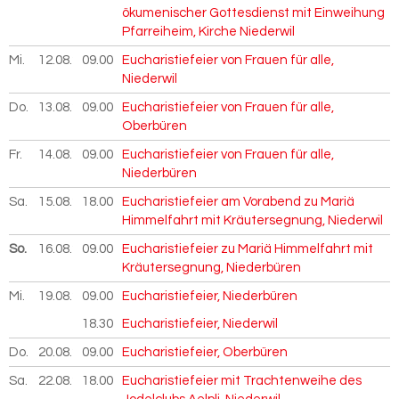
ökumenischer Gottesdienst mit Einweihung
Pfarreiheim, Kirche Niederwil
Mi.
12.08.
2026
09.00
Eucharistiefeier von Frauen für alle,
Niederwil
Do.
13.08.
2026
09.00
Eucharistiefeier von Frauen für alle,
Oberbüren
Fr.
14.08.
2026
09.00
Eucharistiefeier von Frauen für alle,
Niederbüren
Sa.
15.08.
2026
18.00
Eucharistiefeier am Vorabend zu Mariä
Himmelfahrt mit Kräutersegnung, Niederwil
So.
16.08.
2026
09.00
Eucharistiefeier zu Mariä Himmelfahrt mit
Kräutersegnung, Niederbüren
Mi.
19.08.
2026
09.00
Eucharistiefeier, Niederbüren
18.30
Eucharistiefeier, Niederwil
Do.
20.08.
2026
09.00
Eucharistiefeier, Oberbüren
Sa.
22.08.
2026
18.00
Eucharistiefeier mit Trachtenweihe des