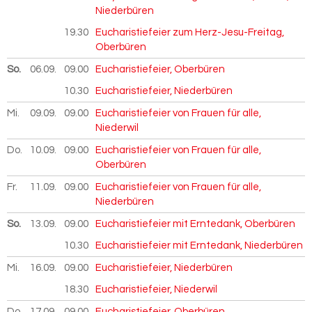
Niederbüren
19.30
Eucharistiefeier zum Herz-Jesu-Freitag,
Oberbüren
So.
06.09.
2026
09.00
Eucharistiefeier, Oberbüren
10.30
Eucharistiefeier, Niederbüren
Mi.
09.09.
2026
09.00
Eucharistiefeier von Frauen für alle,
Niederwil
Do.
10.09.
2026
09.00
Eucharistiefeier von Frauen für alle,
Oberbüren
Fr.
11.09.
2026
09.00
Eucharistiefeier von Frauen für alle,
Niederbüren
So.
13.09.
2026
09.00
Eucharistiefeier mit Erntedank, Oberbüren
10.30
Eucharistiefeier mit Erntedank, Niederbüren
Mi.
16.09.
2026
09.00
Eucharistiefeier, Niederbüren
18.30
Eucharistiefeier, Niederwil
Do.
17.09.
2026
09.00
Eucharistiefeier, Oberbüren