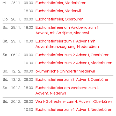
Mi.
25.11.
2026
09.00
Eucharistiefeier, Niederbüren
18.30
Eucharistiefeier, Niederwil
Do.
26.11.
2026
09.00
Eucharistiefeier, Oberbüren
Sa.
28.11.
2026
18.00
Eucharistiefeier am Vorabend zum 1.
Advent, mit Spiri†ime, Niederwil
So.
29.11.
2026
10.30
Eucharistiefeier zum 1. Advent mit
Adventskranzsegnung, Niederbüren
So.
06.12.
2026
09.00
Eucharistiefeier zum 2. Advent, Oberbüren
10.30
Eucharistiefeier zum 2. Advent, Niederbüren
Sa.
12.12.
2026
09.30
ökumenische Chinderfiir Niederwil
So.
13.12.
2026
09.00
Eucharistiefeier zum 3. Advent, Oberbüren
Sa.
19.12.
2026
18.00
Eucharistiefeier am Vorabend zum 4.
Advent, Niederwil
So.
20.12.
2026
09.00
Wort-Gottesfeier zum 4. Advent, Oberbüren
10.30
Eucharistiefeier zum 4. Advent, Niederbüren