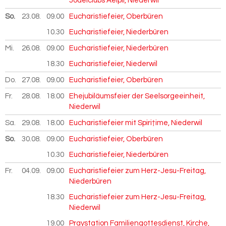
Jodelclubs Aelpli, Niederwil
So.
23.08.
2026
09.00
Eucharistiefeier, Oberbüren
10.30
Eucharistiefeier, Niederbüren
Mi.
26.08.
2026
09.00
Eucharistiefeier, Niederbüren
18.30
Eucharistiefeier, Niederwil
Do.
27.08.
2026
09.00
Eucharistiefeier, Oberbüren
Fr.
28.08.
2026
18.00
Ehejubiläumsfeier der Seelsorgeeinheit,
Niederwil
Sa.
29.08.
2026
18.00
Eucharistiefeier mit Spiri†ime, Niederwil
So.
30.08.
2026
09.00
Eucharistiefeier, Oberbüren
10.30
Eucharistiefeier, Niederbüren
Fr.
04.09.
2026
09.00
Eucharistiefeier zum Herz-Jesu-Freitag,
Niederbüren
18.30
Eucharistiefeier zum Herz-Jesu-Freitag,
Niederwil
19.00
Praystation Familiengottesdienst, Kirche,