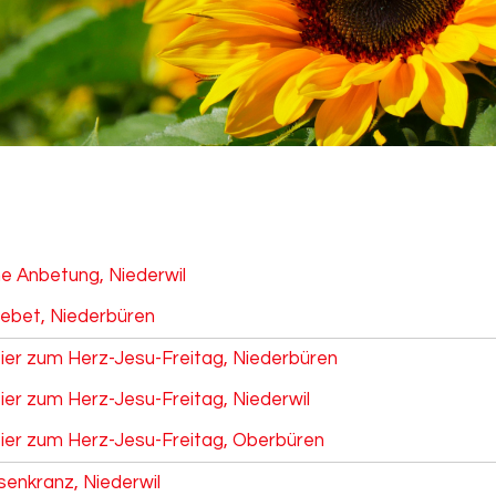
he Anbetung, Niederwil
ebet, Niederbüren
eier zum Herz-Jesu-Freitag, Niederbüren
ier zum Herz-Jesu-Freitag, Niederwil
eier zum Herz-Jesu-Freitag, Oberbüren
senkranz, Niederwil