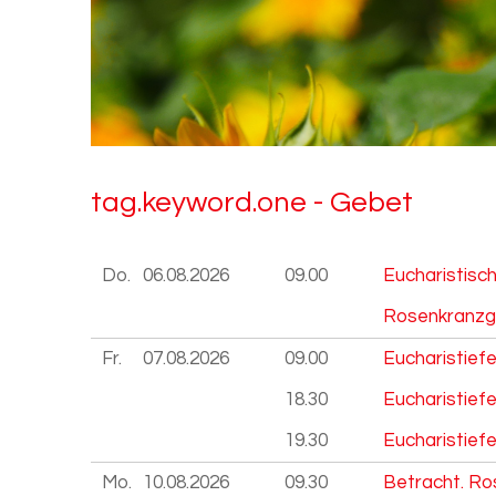
tag.key­word.one - Gebet
Do.
06.08.
2026
09.00
Eucharistisc
Rosenkranzg
Fr.
07.08.
2026
09.00
Eucharistief
18.30
Eucharistiefe
19.30
Eucharistief
Mo.
10.08.
2026
09.30
Betracht. Ro