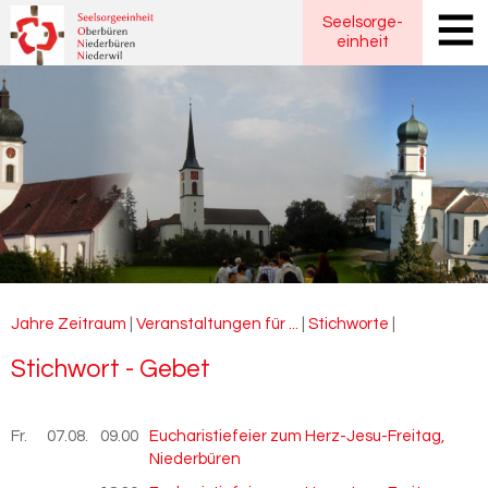
Seelsorge
-
einheit
Jahre
Zeitraum
|
Veranstaltungen für ...
|
Stichworte
|
Stich­wort - Gebet
Fr.
07.08.
2026
09.00
Eucharistiefeier zum Herz-Jesu-Freitag,
Niederbüren