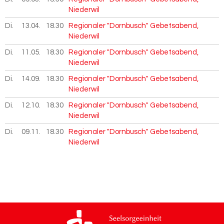
Niederwil
Di.
13.04.
2027
18.30
Regionaler "Dornbusch" Gebetsabend,
Niederwil
Di.
11.05.
2027
18.30
Regionaler "Dornbusch" Gebetsabend,
Niederwil
Di.
14.09.
2027
18.30
Regionaler "Dornbusch" Gebetsabend,
Niederwil
Di.
12.10.
2027
18.30
Regionaler "Dornbusch" Gebetsabend,
Niederwil
Di.
09.11.
2027
18.30
Regionaler "Dornbusch" Gebetsabend,
Niederwil