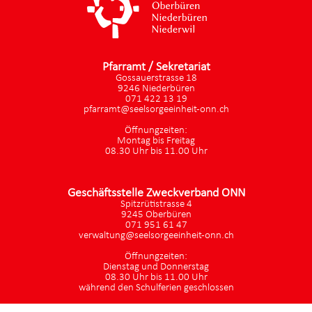
Pfarramt / Sekretariat
Gossauerstrasse 18
9246 Niederbüren
071 422 13 19
pfarramt@seelsorgeeinheit-onn.ch
Öffnungzeiten:
Montag bis Freitag
08.30 Uhr bis 11.00 Uhr
Geschäftsstelle Zweckverband ONN
Spitzrütistrasse 4
9245 Oberbüren
071 951 61 47
verwaltung@seelsorgeeinheit-onn.ch
Öffnungzeiten:
Dienstag und Donnerstag
08.30 Uhr bis 11.00 Uhr
während den Schulferien geschlossen