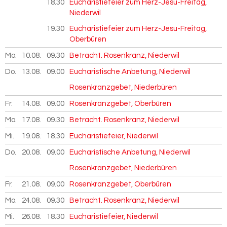
18.30
Eucharistiefeier zum Herz-Jesu-Freitag,
Niederwil
19.30
Eucharistiefeier zum Herz-Jesu-Freitag,
Oberbüren
Mo.
10.08.
2026
09.30
Betracht. Rosenkranz, Niederwil
Do.
13.08.
2026
09.00
Eucharistische Anbetung, Niederwil
Rosenkranzgebet, Niederbüren
Fr.
14.08.
2026
09.00
Rosenkranzgebet, Oberbüren
Mo.
17.08.
2026
09.30
Betracht. Rosenkranz, Niederwil
Mi.
19.08.
2026
18.30
Eucharistiefeier, Niederwil
Do.
20.08.
2026
09.00
Eucharistische Anbetung, Niederwil
Rosenkranzgebet, Niederbüren
Fr.
21.08.
2026
09.00
Rosenkranzgebet, Oberbüren
Mo.
24.08.
2026
09.30
Betracht. Rosenkranz, Niederwil
Mi.
26.08.
2026
18.30
Eucharistiefeier, Niederwil