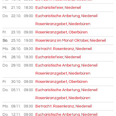
Mi.
21.10.
2026
18.30
Eucharistiefeier, Niederwil
Do.
22.10.
2026
09.00
Eucharistische Anbetung, Niederwil
Rosenkranzgebet, Niederbüren
Fr.
23.10.
2026
09.00
Rosenkranzgebet, Oberbüren
So.
25.10.
2026
19.00
Rosenkranz im Monat Oktober, Niederwil
Mo.
26.10.
2026
09.30
Betracht. Rosenkranz, Niederwil
Mi.
28.10.
2026
18.30
Eucharistiefeier, Niederwil
Do.
29.10.
2026
09.00
Eucharistische Anbetung, Niederwil
Rosenkranzgebet, Niederbüren
Fr.
30.10.
2026
09.00
Rosenkranzgebet, Oberbüren
Do.
05.11.
2026
09.00
Eucharistische Anbetung, Niederwil
Rosenkranzgebet, Niederbüren
Mo.
09.11.
2026
09.30
Betracht. Rosenkranz, Niederwil
Do.
12.11.
2026
09.00
Eucharistische Anbetung, Niederwil