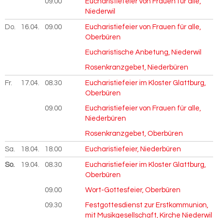
09.00
Eucharistiefeier von Frauen für alle,
Niederwil
Do.
16.04.
2026
09.00
Eucharistiefeier von Frauen für alle,
Oberbüren
Eucharistische Anbetung, Niederwil
Rosenkranzgebet, Niederbüren
Fr.
17.04.
2026
08.30
Eucharistiefeier im Kloster Glattburg,
Oberbüren
09.00
Eucharistiefeier von Frauen für alle,
Niederbüren
Rosenkranzgebet, Oberbüren
Sa.
18.04.
2026
18.00
Eucharistiefeier, Niederbüren
So.
19.04.
2026
08.30
Eucharistiefeier im Kloster Glattburg,
Oberbüren
09.00
Wort-Gottesfeier, Oberbüren
09.30
Festgottesdienst zur Erstkommunion,
mit Musikgesellschaft, Kirche Niederwil