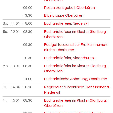
09.00
Rosenkranzgebet, Oberbüren
13.30
Bibelgruppe Oberbüren
Sa.
11.04.
2026
18.00
Eucharistiefeier, Niederwil
So.
12.04.
2026
08.30
Eucharistiefeier im Kloster Glattburg,
Oberbüren
09.30
Festgottesdienst zur Erstkommunion,
Kirche Oberbüren
10.30
Eucharistiefeier, Niederbüren
Mo.
13.04.
2026
08.30
Eucharistiefeier im Kloster Glattburg,
Oberbüren
14.00
Eucharistische Anbetung, Oberbüren
Di.
14.04.
2026
18.30
Regionaler "Dornbusch" Gebetsabend,
Niederwil
Mi.
15.04.
2026
08.30
Eucharistiefeier im Kloster Glattburg,
Oberbüren