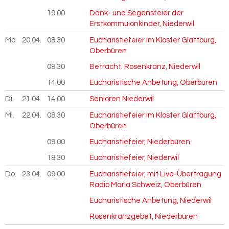
19.00
Dank- und Segensfeier der
Erstkommuionkinder, Niederwil
Mo.
20.04.
2026
08.30
Eucharistiefeier im Kloster Glattburg,
Oberbüren
09.30
Betracht. Rosenkranz, Niederwil
14.00
Eucharistische Anbetung, Oberbüren
Di.
21.04.
2026
14.00
Senioren Niederwil
Mi.
22.04.
2026
08.30
Eucharistiefeier im Kloster Glattburg,
Oberbüren
09.00
Eucharistiefeier, Niederbüren
18.30
Eucharistiefeier, Niederwil
Do.
23.04.
2026
09.00
Eucharistiefeier, mit Live-Übertragung
Radio Maria Schweiz, Oberbüren
Eucharistische Anbetung, Niederwil
Rosenkranzgebet, Niederbüren