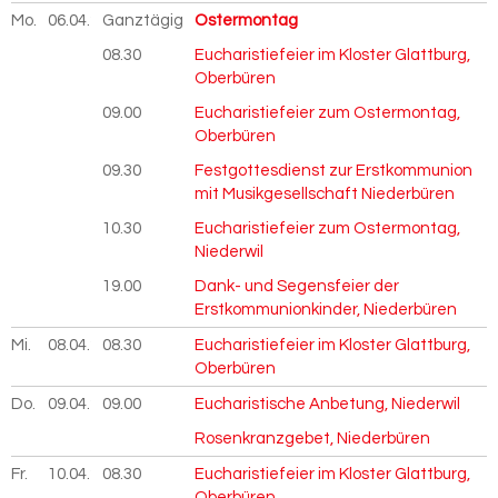
Mo.
06.04.
2026
Ganztägig
Ostermontag
08.30
Eucharistiefeier im Kloster Glattburg,
Oberbüren
09.00
Eucharistiefeier zum Ostermontag,
Oberbüren
09.30
Festgottesdienst zur Erstkommunion
mit Musikgesellschaft Niederbüren
10.30
Eucharistiefeier zum Ostermontag,
Niederwil
19.00
Dank- und Segensfeier der
Erstkommunionkinder, Niederbüren
Mi.
08.04.
2026
08.30
Eucharistiefeier im Kloster Glattburg,
Oberbüren
Do.
09.04.
2026
09.00
Eucharistische Anbetung, Niederwil
Rosenkranzgebet, Niederbüren
Fr.
10.04.
2026
08.30
Eucharistiefeier im Kloster Glattburg,
Oberbüren