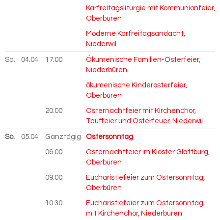
Karfreitagsliturgie mit Kommunionfeier,
Oberbüren
Moderne Karfreitagsandacht,
Niederwil
Sa.
04.04.
2026
17.00
Ökumenische Familien-Osterfeier,
Niederbüren
ökumenische Kinderosterfeier,
Oberbüren
20.00
Osternachtfeier mit Kirchenchor,
Tauffeier und Osterfeuer, Niederwil
So.
05.04.
2026
Ganztägig
Ostersonntag
06.00
Osternachtfeier im Kloster Glattburg,
Oberbüren
09.00
Eucharistiefeier zum Ostersonntag,
Oberbüren
10.30
Eucharistiefeier zum Ostersonntag
mit Kirchenchor, Niederbüren