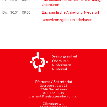
Oberbüren
Do.
30.04.
2026
09.00
Eucharistische Anbetung, Niederwil
Rosenkranzgebet, Niederbüren
Pfarramt / Sekretariat
Gossauerstrasse 18
9246 Niederbüren
071 422 13 19
pfarramt@seelsorgeeinheit-onn.ch
Öffnungzeiten: