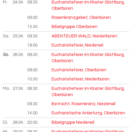
Fr.
24.04.
2026
08.30
Eucharistiefeier im Kloster Glattburg,
Oberbüren
09.00
Rosenkranzgebet, Oberbüren
13.30
Bibelgruppe Oberbüren
Sa.
25.04.
2026
09.30
ABENTEUER WALD, Niederbüren
18.00
Eucharistiefeier, Niederwil
So.
26.04.
2026
08.30
Eucharistiefeier im Kloster Glattburg,
Oberbüren
09.00
Eucharistiefeier, Oberbüren
10.30
Eucharistiefeier, Niederbüren
Mo.
27.04.
2026
08.30
Eucharistiefeier im Kloster Glattburg,
Oberbüren
09.30
Betracht. Rosenkranz, Niederwil
14.00
Eucharistische Anbetung, Oberbüren
Di.
28.04.
2026
20.00
Bibelgruppe Niederwil
Mi.
29.04.
2026
08.30
Eucharistiefeier im Kloster Glattburg,