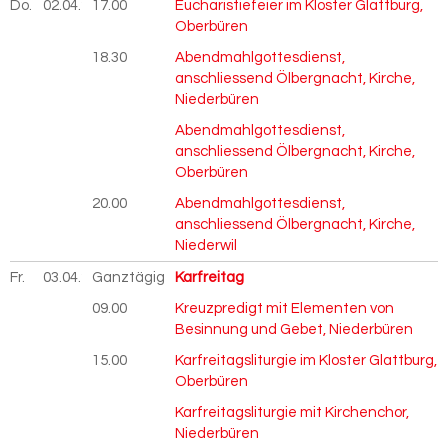
Do.
02.04.
2026
17.00
Eucharistiefeier im Kloster Glattburg,
Oberbüren
18.30
Abendmahlgottesdienst,
anschliessend Ölbergnacht, Kirche,
Niederbüren
Abendmahlgottesdienst,
anschliessend Ölbergnacht, Kirche,
Oberbüren
20.00
Abendmahlgottesdienst,
anschliessend Ölbergnacht, Kirche,
Niederwil
Fr.
03.04.
2026
Ganztägig
Karfreitag
09.00
Kreuzpredigt mit Elementen von
Besinnung und Gebet, Niederbüren
15.00
Karfreitagsliturgie im Kloster Glattburg,
Oberbüren
Karfreitagsliturgie mit Kirchenchor,
Niederbüren